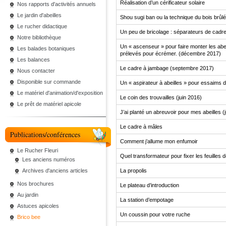
Réalisation d’un cérificateur solaire
Nos rapports d'activités annuels
Le jardin d'abeilles
Shou sugi ban ou la technique du bois brûl
Le rucher didactique
Un peu de bricolage : séparateurs de cad
Notre bibliothèque
Un « ascenseur » pour faire monter les abei
Les balades botaniques
prélevés pour écrémer. (décembre 2017)
Les balances
Le cadre à jambage (septembre 2017)
Nous contacter
Disponible sur commande
Un « aspirateur à abeilles » pour essaims d
Le matériel d'animation/d'exposition
Le coin des trouvailles (juin 2016)
Le prêt de matériel apicole
J’ai planté un abreuvoir pour mes abeilles (
Le cadre à mâles
Publications/conférences
Comment j’allume mon enfumoir
Le Rucher Fleuri
Quel transformateur pour fixer les feuilles d
Les anciens numéros
Archives d'anciens articles
La propolis
Nos brochures
Le plateau d’introduction
Au jardin
La station d’empotage
Astuces apicoles
Un coussin pour votre ruche
Brico bee