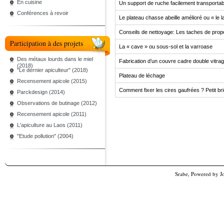
En cuisine
Un support de ruche facilement transportab
Conférences à revoir
Le plateau chasse abeille amélioré ou « le l
Conseils de nettoyage: Les taches de propo
Participation à des projets
La « cave » ou sous-sol et la varroase
Des métaux lourds dans le miel
Fabrication d’un couvre cadre double vitrag
(2018)
"Le dernier apiculteur" (2018)
Plateau de léchage
Recensement apicole (2015)
Comment fixer les cires gaufrées ? Petit br
Parckdesign (2014)
Observations de butinage (2012)
Recensement apicole (2011)
L'apiculture au Laos (2011)
"Etude pollution" (2004)
Srabe, Powered by
J