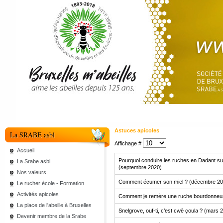
Astuces apicoles
La SRABE asbl
Affichage #
Accueil
Pourquoi conduire les ruches en Dadant s
La Srabe asbl
(septembre 2020)
Nos valeurs
Comment écumer son miel ? (décembre 20
Le rucher école - Formation
Activités apicoles
Comment je remère une ruche bourdonneu
La place de l'abeille à Bruxelles
Snelgrove, ouf-ti, c’est cwè çoula ? (mars 
Devenir membre de la Srabe