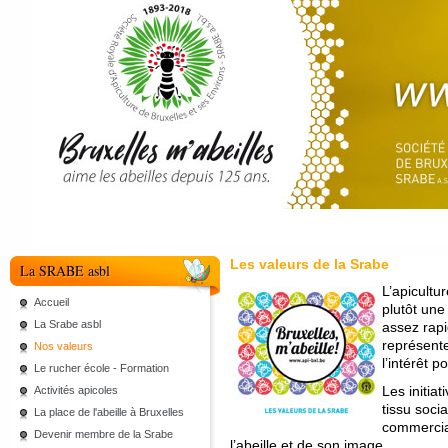
Les valeurs de la Srabe
La SRABE asbl
L’apicultu
Accueil
plutôt une
La Srabe asbl
assez rapi
représente
Nos valeurs
l’intérêt p
Le rucher école - Formation
Les initiat
Activités apicoles
tissu socia
La place de l'abeille à Bruxelles
commercial
Devenir membre de la Srabe
l’abeille et de son image.