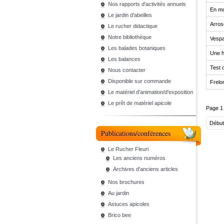
Nos rapports d'activités annuels
En mo
Le jardin d'abeilles
Arros
Le rucher didactique
Notre bibliothèque
Vespa
Les balades botaniques
Une h
Les balances
Test 
Nous contacter
Disponible sur commande
Frelo
Le matériel d'animation/d'exposition
Le prêt de matériel apicole
Page 1
Début
Publications/conférences
Le Rucher Fleuri
Les anciens numéros
Archives d'anciens articles
Nos brochures
Au jardin
Astuces apicoles
Brico bee