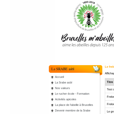
Le fre
La SRABE asbl
Affich
Accueil
Titre
La Srabe asbl
Nos valeurs
Test 
Le rucher école - Formation
Frelon
Activités apicoles
Frelo
La place de l'abeille à Bruxelles
Devenir membre de la Srabe
Le gr