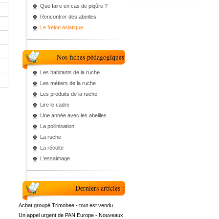
Que faire en cas de piqûre ?
Rencontrer des abeilles
Le frelon asiatique
Nos fiches pédagogiques
Les habitants de la ruche
Les métiers de la ruche
Les produits de la ruche
Lire le cadre
Une année avec les abeilles
La pollinisation
La ruche
La récolte
L'essaimage
Derniers articles :
Achat groupé Trimobee - tout est vendu
Un appel urgent de PAN Europe - Nouveaux