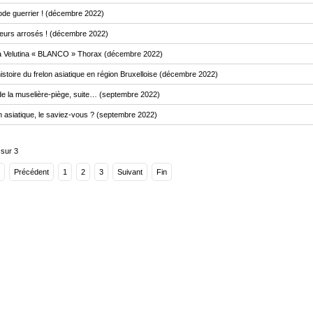
de guerrier ! (décembre 2022)
eurs arrosés ! (décembre 2022)
 Velutina « BLANCO » Thorax (décembre 2022)
istoire du frelon asiatique en région Bruxelloise (décembre 2022)
de la muselière-piège, suite… (septembre 2022)
n asiatique, le saviez-vous ? (septembre 2022)
 sur 3
Précédent
1
2
3
Suivant
Fin