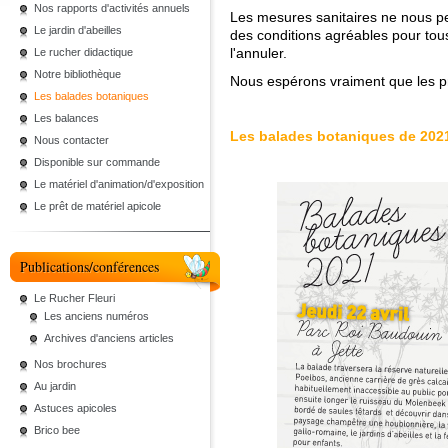
Nos rapports d'activités annuels
Les mesures sanitaires ne nous pe
Le jardin d'abeilles
des conditions agréables pour tou
l'annuler.
Le rucher didactique
Notre bibliothèque
Nous espérons vraiment que les p
Les balades botaniques
Les balances
Les balades botaniques de 202
Nous contacter
Disponible sur commande
Le matériel d'animation/d'exposition
Le prêt de matériel apicole
Publications/conférences
Le Rucher Fleuri
Les anciens numéros
Archives d'anciens articles
Nos brochures
Au jardin
Astuces apicoles
Brico bee