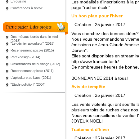
En cuisine
Les modalités d'inscriptions à la p
page "rucher école"
Conférences à revoir
Un bon plan pour l'hiver
Création : 25 janvier 2017
Participation à des projets
Vous cherchez des bonnes idées? V
Des métaux lourds dans le miel
Nous vous recommandons vivement
(2018)
"Le dernier apiculteur" (2018)
émissions de Jean-Claude Ameisen
Darwin".
Recensement apicole (2015)
Elles sont disponibles en streaming
Parckdesign (2014)
http://www.franceinter.fr/
.
Observations de butinage (2012)
De nombreuses heures de bonheur
Recensement apicole (2011)
L'apiculture au Laos (2011)
BONNE ANNEE 2014 à tous!
"Etude pollution" (2004)
Avis de tempête
Création : 25 janvier 2017
Les vents violents qui ont soufflé 
plusieurs toits de ruches chez no
Nous vous conseillons de vérifier l
JOYEUX NOEL!
Traitement d'hiver
Création : 25 janvier 2017