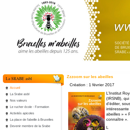
Zzzoom sur les abeilles
La SRABE asbl
Création : 1 février 2017
Accueil
L’Institut Ro
La Srabe asbl
(IRSNB), qui 
Nos valeurs
d’éditer, sou
Le rucher école - Formation
intéressante
Activités apicoles
abeilles » « 
connaître
».
La place de l'abeille à Bruxelles
Devenir membre de la Srabe
L