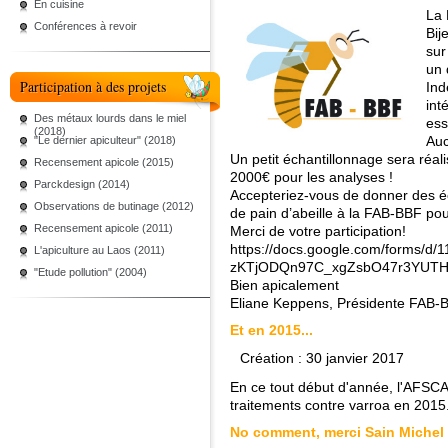
En cuisine
La 
Conférences à revoir
Bij
sur
un 
Participation à des projets
Ind
int
Des métaux lourds dans le miel
ess
(2018)
Auc
"Le dernier apiculteur" (2018)
Un petit échantillonnage sera réa
Recensement apicole (2015)
2000€ pour les analyses !
Parckdesign (2014)
Accepteriez-vous de donner des éc
Observations de butinage (2012)
de pain d’abeille à la FAB-BBF po
Recensement apicole (2011)
Merci de votre participation!
https://docs.google.com/forms/d
L'apiculture au Laos (2011)
zKTjODQn97C_xgZsbO47r3YUTHo
"Etude pollution" (2004)
Bien apicalement
Eliane Keppens, Présidente FAB-
Et en 2015...
Création : 30 janvier 2017
En ce tout début d'année, l'AFSCA
traitements contre varroa en 2015
No comment, merci Sain Michel