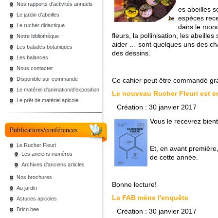
Nos rapports d'activités annuels
es abeilles s
Le jardin d'abeilles
espèces rece
Le rucher didactique
dans le monde
fleurs, la pollinisation, les abeill
Notre bibliothèque
aider … sont quelques uns des cha
Les balades botaniques
des dessins.
Les balances
Nous contacter
Disponible sur commande
Ce cahier peut être commandé gra
Le matériel d'animation/d'exposition
Le nouveau Rucher Fleuri est en
Le prêt de matériel apicole
Création : 30 janvier 2017
Vous le recevrez bient
Publications/conférences
Le Rucher Fleuri
Et, en avant première,
Les anciens numéros
de cette année.
Archives d'anciens articles
Nos brochures
Bonne lecture!
Au jardin
La FAB mène l'enquête
Astuces apicoles
Brico bee
Création : 30 janvier 2017