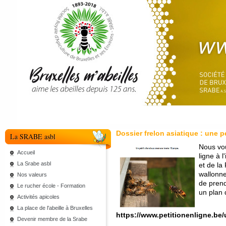
Dossier frelon asiatique : une p
La SRABE asbl
Nous vou
Accueil
ligne à l
La Srabe asbl
et de la
wallonne
Nos valeurs
de prend
Le rucher école - Formation
un plan d
Activités apicoles
La place de l'abeille à Bruxelles
https://www.petitionenligne.be
Devenir membre de la Srabe