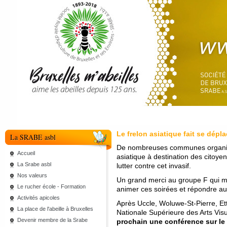
Le frelon asiatique fait se dépl
La SRABE asbl
De nombreuses communes organisen
Accueil
asiatique à destination des citoye
La Srabe asbl
lutter contre cet invasif.
Nos valeurs
Un grand merci au groupe F qui mo
Le rucher école - Formation
animer ces soirées et répondre au
Activités apicoles
Après Uccle, Woluwe-St-Pierre, Et
La place de l'abeille à Bruxelles
Nationale Supérieure des Arts Vi
Devenir membre de la Srabe
prochain une conférence sur le s