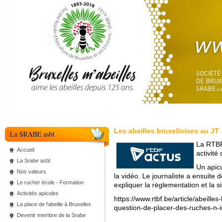
Les abeilles bruxelloises au JT
La SRABE asbl
La RTBF 
Accueil
activité
La Srabe asbl
Un apicu
Nos valeurs
la vidéo. Le journaliste a ensuite
Le rucher école - Formation
expliquer la règlementation et la si
Activités apicoles
https://www.rtbf.be/article/abeilles
La place de l'abeille à Bruxelles
question-de-placer-des-ruches-n
Devenir membre de la Srabe