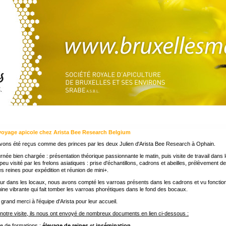
voyage apicole chez Arista Bee Research Belgium
vons été reçus comme des princes par les deux Julien d'Arista Bee Research à Ophain.
rnée bien chargée : présentation théorique passionnante le matin, puis visite de travail dans 
peu visité par les frelons asiatiques : prise d'échantillons, cadrons et abeilles, prélèvement de
s reines pour expédition et réunion de mini+.
ur dans les locaux, nous avons compté les varroas présents dans les cadrons et vu fonctio
ine vibrante qui fait tomber les varroas phorétiques dans le fond des bocaux.
 grand merci à l'équipe d'Arista pour leur accueil.
 notre visite, ils nous ont envoyé de nombreux documents en lien ci-dessous :
e de formations :
élevage de reines
et
insémination