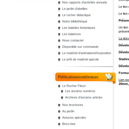
Nos rapports d'activités annuels
Le lien
Le jardin d'abeilles
Le lien 
Le rucher didactique
Présen
Notre bibliothèque
Un lien
Les balades botaniques
présent
Les balances
La docu
Nous contacter
Dévelo
Disponible sur commande
Dévelo
Le matériel d'animation/d'exposition
Stades
Le prêt de matériel apicole
Dévelo
Formul
Publications/conférences
Lien po
20mm, 
Le Rucher Fleuri
Les anciens numéros
Archives d'anciens articles
Nos brochures
Au jardin
Astuces apicoles
Brico bee