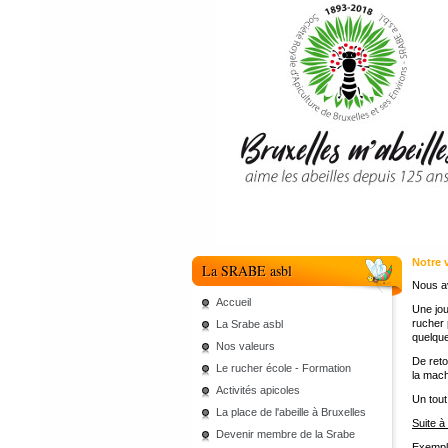
Notre 
La SRABE asbl
Nous a
Accueil
Une jou
rucher 
La Srabe asbl
quelque
Nos valeurs
De reto
Le rucher école - Formation
la mach
Activités apicoles
Un tout
La place de l'abeille à Bruxelles
Suite à
Devenir membre de la Srabe
Exempl