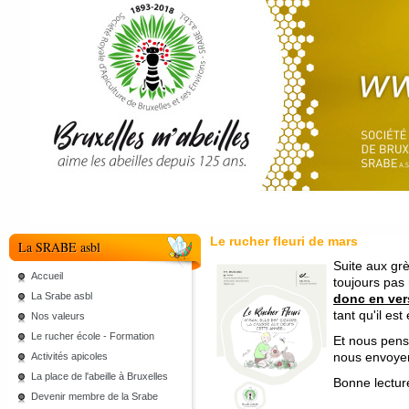
Le rucher fleuri de mars
La SRABE asbl
Suite aux grè
Accueil
toujours pas
La Srabe asbl
donc en vers
tant qu'il est
Nos valeurs
Le rucher école - Formation
Et nous pens
nous envoyer
Activités apicoles
La place de l'abeille à Bruxelles
Bonne lectur
Devenir membre de la Srabe