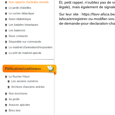
Et, petit rappel, n'oubliez pas de v
Nos rapports d'activités annuels
légale), mais également de signal
Le jardin d'abeilles
Le rucher didactique
Sur leur site :
https://favv-afsca.b
lafsca/enregistrer-ou-modifier-vos-
Notre bibliothèque
de-demande-pour-declaration-cha
Les balades botaniques
Les balances
Nous contacter
Disponible sur commande
Le matériel d'animation/d'exposition
Le prêt de matériel apicole
Publications/conférences
Le Rucher Fleuri
Les anciens numéros
Archives d'anciens articles
Nos brochures
Au jardin
Astuces apicoles
Brico bee