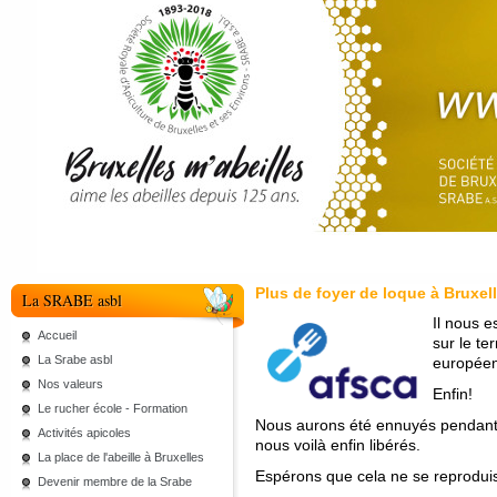
Plus de foyer de loque à Bruxelle
La SRABE asbl
Il nous e
Accueil
sur le te
La Srabe asbl
européen
Nos valeurs
Enfin!
Le rucher école - Formation
Nous aurons été ennuyés pendant
Activités apicoles
nous voilà enfin libérés.
La place de l'abeille à Bruxelles
Espérons que cela ne se reproduis
Devenir membre de la Srabe