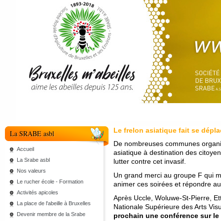
Le frelon asiatique fait se dépl
La SRABE asbl
De nombreuses communes organisen
Accueil
asiatique à destination des citoye
La Srabe asbl
lutter contre cet invasif.
Nos valeurs
Un grand merci au groupe F qui mo
Le rucher école - Formation
animer ces soirées et répondre au
Activités apicoles
Après Uccle, Woluwe-St-Pierre, Et
La place de l'abeille à Bruxelles
Nationale Supérieure des Arts Vi
Devenir membre de la Srabe
prochain une conférence sur le s