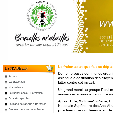
Le frelon asiatique fait se dépl
La SRABE asbl
De nombreuses communes organisen
Accueil
asiatique à destination des citoye
La Srabe asbl
lutter contre cet invasif.
Nos valeurs
Un grand merci au groupe F qui mo
Le rucher école - Formation
animer ces soirées et répondre au
Activités apicoles
Après Uccle, Woluwe-St-Pierre, Et
La place de l'abeille à Bruxelles
Nationale Supérieure des Arts Vi
Devenir membre de la Srabe
prochain une conférence sur le s