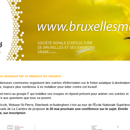
on asiatique fait se déplacer les citoyens
reuses communes organisent des soirées d'information sur le frelon asiatique à destinatio
s, toujours plus nombreux à se mobiliser pour lutter contre cet invasif.
d merci au groupe F qui mobilise ses troupes et répond présent pour animer ces soirées et
e aux questions que tous se posent.
ccle, Woluwe-St-Pierre, Etterbeek et Auderghem c'est au tour de l'École Nationale Supérieu
isuels de La Cambre de proposer
le 20 mai prochain une conférence sur le sujet. Entrée
e, sur inscription