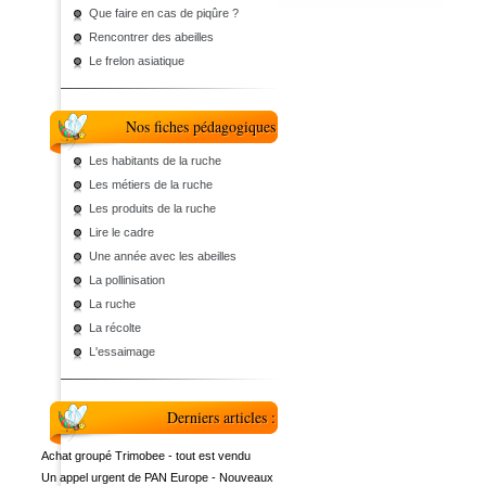
Que faire en cas de piqûre ?
Rencontrer des abeilles
Le frelon asiatique
Nos fiches pédagogiques
Les habitants de la ruche
Les métiers de la ruche
Les produits de la ruche
Lire le cadre
Une année avec les abeilles
La pollinisation
La ruche
La récolte
L'essaimage
Derniers articles :
Achat groupé Trimobee - tout est vendu
Un appel urgent de PAN Europe - Nouveaux