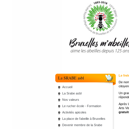
Le frel
La SRABE asbl
De nomb
citoyen
Accueil
Un gran
La Srabe asbl
répondr
Nos valeurs
Après U
Le rucher école - Formation
Arts V
gratuit
Activités apicoles
La place de l'abeille à Bruxelles
Devenir membre de la Srabe