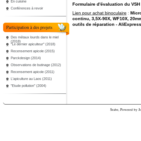
En cuisine
Formulaire d'évaluation du VSH
Conférences à revoir
Lien pour achat binoculaire
:
Micr
continu, 3,5X-90X, WF10X, 20mm
outils de réparation - AliExpres
Participation à des projets
Des métaux lourds dans le miel
(2018)
"Le dernier apiculteur" (2018)
Recensement apicole (2015)
Parckdesign (2014)
Observations de butinage (2012)
Recensement apicole (2011)
L'apiculture au Laos (2011)
"Etude pollution" (2004)
Srabe, Powered by
J