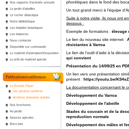
phorétiques dans le fond des boc
Nos rapports d'activités annuels
Le jardin d'abeilles
Un tout grand merci à l'équipe d'Ar
Le rucher didactique
Suite à notre visite, ils nous ont
Notre bibliothèque
dessous :
Les balades botaniques
Exemple de formations :
élevage 
Les balances
Le lien du nouveau site internet :
A
Nous contacter
résistantes à Varroa
Disponible sur commande
Le lien de l’outil d’aide à la décisio
Le matériel d'animation/d'exposition
qui convient
Le prêt de matériel apicole
Présentation du 14/09/25 en PD
Un lien vers une présentation simil
Publications/conférences
présent :
https://youtu.be/KS4s
Le Rucher Fleuri
La documentation concernant le c
Les anciens numéros
Développement du Varroa
Archives d'anciens articles
Développement de l'abeille
Nos brochures
Stades du couvain et de la des
Au jardin
reproduction normale
Astuces apicoles
Brico bee
Développement des mâles et fe