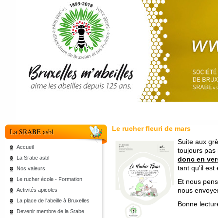
Le rucher fleuri de mars
La SRABE asbl
Suite aux grè
Accueil
toujours pas
La Srabe asbl
donc en vers
tant qu'il est
Nos valeurs
Le rucher école - Formation
Et nous pens
nous envoyer
Activités apicoles
La place de l'abeille à Bruxelles
Bonne lectur
Devenir membre de la Srabe