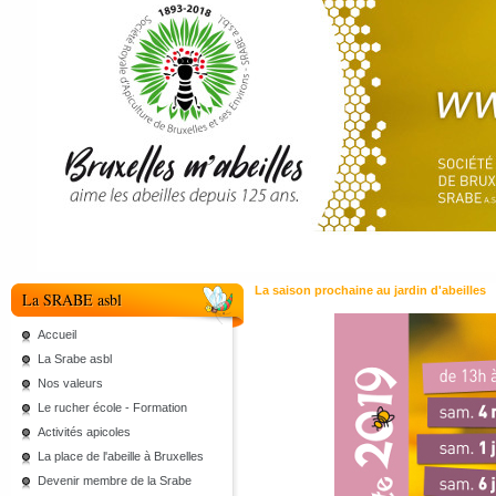
La saison prochaine au jardin d'abeilles
La SRABE asbl
Accueil
La Srabe asbl
Nos valeurs
Le rucher école - Formation
Activités apicoles
La place de l'abeille à Bruxelles
Devenir membre de la Srabe