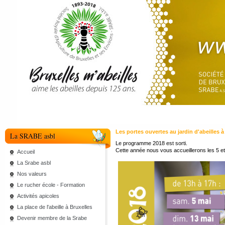
Les portes ouvertes au jardin d'abeilles à
La SRABE asbl
Le programme 2018 est sorti.
Cette année nous vous accueillerons les 5 et 1
Accueil
La Srabe asbl
Nos valeurs
Le rucher école - Formation
Activités apicoles
La place de l'abeille à Bruxelles
Devenir membre de la Srabe