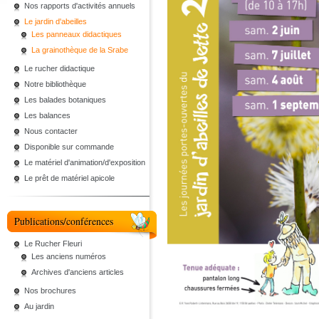
Nos rapports d'activités annuels
Le jardin d'abeilles
Les panneaux didactiques
La grainothèque de la Srabe
Le rucher didactique
Notre bibliothèque
Les balades botaniques
Les balances
Nous contacter
Disponible sur commande
Le matériel d'animation/d'exposition
Le prêt de matériel apicole
Publications/conférences
Le Rucher Fleuri
Les anciens numéros
Archives d'anciens articles
Nos brochures
Au jardin