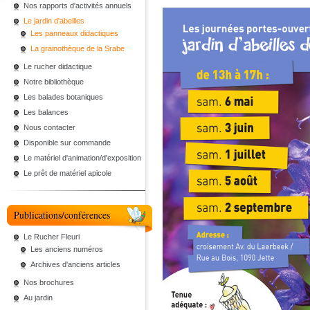
Nos rapports d'activités annuels
Le jardin d'abeilles
Les panneaux didactiques
La grainothèque de la Srabe
Le rucher didactique
Notre bibliothèque
Les balades botaniques
Les balances
Nous contacter
Disponible sur commande
Le matériel d'animation/d'exposition
Le prêt de matériel apicole
Publications/conférences
Le Rucher Fleuri
Les anciens numéros
Archives d'anciens articles
Nos brochures
Au jardin