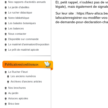
Et, petit rappel, n'oubliez pas de v
Nos rapports d'activités annuels
légale), mais également de signal
Le jardin d'abeilles
Le rucher didactique
Sur leur site :
https://favv-afsca.b
lafsca/enregistrer-ou-modifier-vos-
Notre bibliothèque
de-demande-pour-declaration-cha
Les balades botaniques
Les balances
Nous contacter
Disponible sur commande
Le matériel d'animation/d'exposition
Le prêt de matériel apicole
Publications/conférences
Le Rucher Fleuri
Les anciens numéros
Archives d'anciens articles
Nos brochures
Au jardin
Astuces apicoles
Brico bee