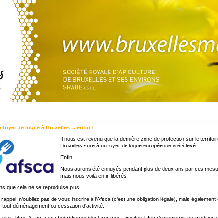
 foyer de loque à Bruxelles ... enfin !
Il nous est revenu que la dernière zone de protection sur le territoi
Bruxelles suite à un foyer de loque européenne a été levé.
Enfin!
Nous aurons été ennuyés pendant plus de deux ans par ces mesu
mais nous voilà enfin libérés.
s que cela ne se reproduise plus.
it rappel, n'oubliez pas de vous inscrire à l'Afsca (c'est une obligation légale), mais également
r tout déménagement ou cessation d'activité.
 site :
https://favv-afsca.be/fr/themes/declarer-mes-activites-lafsca/enregistrer-ou-modifier-