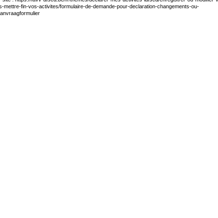
es-mettre-fin-vos-activites/formulaire-de-demande-pour-declaration-changements-ou-
anvraagformulier