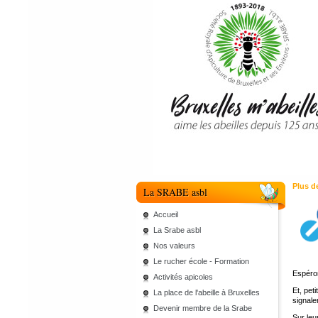
Plus de
La SRABE asbl
Accueil
La Srabe asbl
Nos valeurs
Le rucher école - Formation
Espéron
Activités apicoles
Et, pet
La place de l'abeille à Bruxelles
signale
Devenir membre de la Srabe
Sur leur