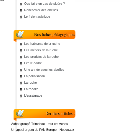
Que faire en cas de piqûre ?
Rencontrer des abeilles
Le frelon asiatique
Nos fiches pédagogiques
Les habitants de la ruche
Les métiers de la ruche
Les produits de la ruche
Lire le cadre
Une année avec les abeilles
La pollinisation
La ruche
La récolte
L'essaimage
Derniers articles :
Achat groupé Trimobee - tout est vendu
Un appel urgent de PAN Europe - Nouveaux