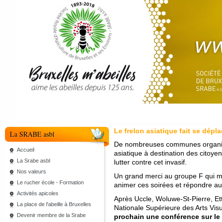
Le frelon asiatique fait se dépl
La SRABE asbl
De nombreuses communes organisen
Accueil
asiatique à destination des citoye
La Srabe asbl
lutter contre cet invasif.
Nos valeurs
Un grand merci au groupe F qui mo
Le rucher école - Formation
animer ces soirées et répondre au
Activités apicoles
Après Uccle, Woluwe-St-Pierre, Et
La place de l'abeille à Bruxelles
Nationale Supérieure des Arts Vi
Devenir membre de la Srabe
prochain une conférence sur le s