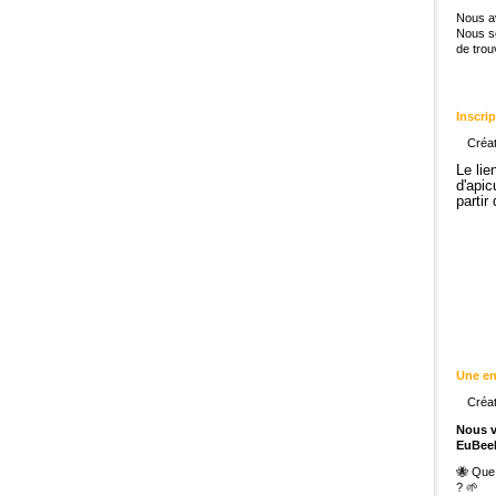
Nous av
Nous so
de trou
Inscri
Créat
Le lie
d'apic
partir
Une en
Créat
Nous v
EuBeel
🐝 Que 
? 🌱