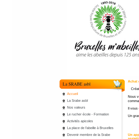
Achat 
La SRABE asbl
Créat
Accueil
Nous vo
La Srabe asbl
comman
Nos valeurs
Il vous
Le rucher école - Formation
Un gran
Activités apicoles
La place de l'abeille à Bruxelles
Devenir membre de la Srabe
Un app
assiet