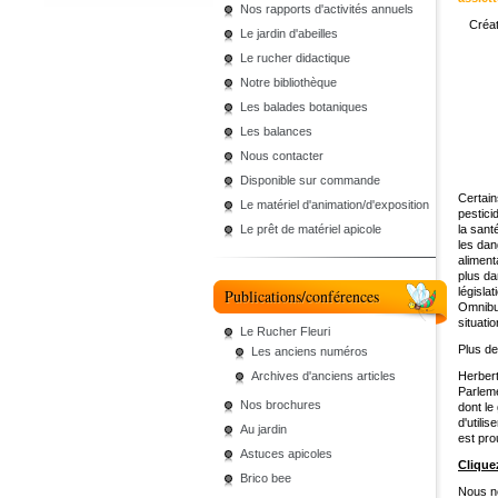
Nos rapports d'activités annuels
Créat
Le jardin d'abeilles
Le rucher didactique
Notre bibliothèque
Les balades botaniques
Les balances
Nous contacter
Disponible sur commande
Certain
Le matériel d'animation/d'exposition
pestici
Le prêt de matériel apicole
la sant
les dan
aliment
plus da
législa
Publications/conférences
Omnibus
situatio
Le Rucher Fleuri
Plus de
Les anciens numéros
Archives d'anciens articles
Herbert
Parleme
Nos brochures
dont le
d'utili
Au jardin
est pro
Astuces apicoles
Cliquez
Brico bee
Nous ne