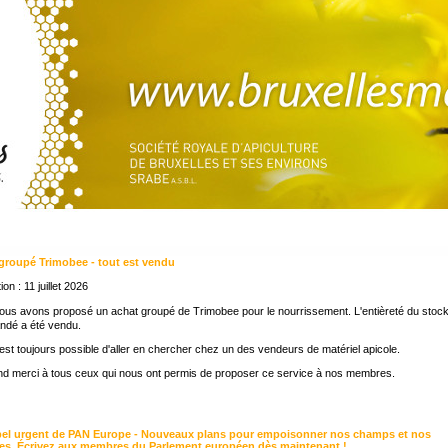
groupé Trimobee - tout est vendu
ion : 11 juillet 2026
us avons proposé un achat groupé de Trimobee pour le nourrissement. L'entièreté du stoc
dé a été vendu.
 est toujours possible d'aller en chercher chez un des vendeurs de matériel apicole.
d merci à tous ceux qui nous ont permis de proposer ce service à nos membres.
el urgent de PAN Europe - Nouveaux plans pour empoisonner nos champs et nos
tes. Écrivez aux membres du Parlement européen dès maintenant !