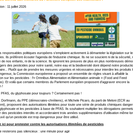
ion : 11 juillet 2026
s responsables politiques européens s'emploient activement à démanteler la législation sur l
des. Ils préfèrent écouter l'agenda de l'industrie chimique. Ils ne se soucient ni de la sécurité, 
é de nos enfants, ni de la science. Ils ignorent les preuves de plus en plus nombreuses démo
gers des pesticides pour notre santé, notre eau et la biodiversité dont dépend notre producti
aire... Plutôt que de prendre les mesures urgentes et nécessaires pour interdire les produits 
ngereux, la Commission européenne a proposé un ensemble de règles visant à affaiblir la
tion sur les pesticides : l'« Omnibus Alimentation et Alimentation animale » (Food and Feed
). Et voilà que certains membres du Parlement européen proposent d'aggraver encore la
n !
 PFAS, du glyphosate pour toujours ? Certainement pas !
 Dorfmann, du PPE (démocrates-chrétiens), et Michele Picaro, du parti de Meloni (ECR au
nt), proposent des autorisations illimitées pour toute une série de produits chimiques dange
 glyphosate et les pesticides à base de PFAS. Ils souhaitent multiplier les dérogations permett
ser des pesticides interdits et accorderaient trois années supplémentaires d'utilisation même lor
uvé qu'un pesticide est trop dangereux pour être utilisé.
 ici pour protester contre les autorisations illimitées de pesticides
 resterons pas silencieux : une minute pour agir