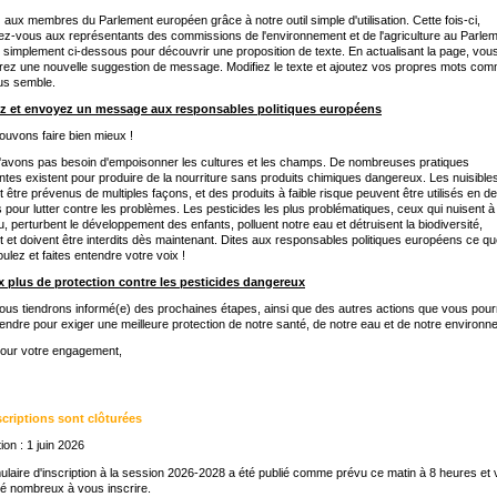
 aux membres du Parlement européen grâce à notre outil simple d'utilisation. Cette fois-ci,
z-vous aux représentants des commissions de l'environnement et de l'agriculture au Parlem
 simplement ci-dessous pour découvrir une proposition de texte. En actualisant la page, vou
rez une nouvelle suggestion de message. Modifiez le texte et ajoutez vos propres mots co
us semble.
z et envoyez un message aux responsables politiques européens
uvons faire bien mieux !
'avons pas besoin d'empoisonner les cultures et les champs. De nombreuses pratiques
gentes existent pour produire de la nourriture sans produits chimiques dangereux. Les nuisible
 être prévenus de multiples façons, et des produits à faible risque peuvent être utilisés en de
 pour lutter contre les problèmes. Les pesticides les plus problématiques, ceux qui nuisent à
, perturbent le développement des enfants, polluent notre eau et détruisent la biodiversité,
 et doivent être interdits dès maintenant. Dites aux responsables politiques européens ce q
ulez et faites entendre votre voix !
x plus de protection contre les pesticides dangereux
us tiendrons informé(e) des prochaines étapes, ainsi que des autres actions que vous pour
endre pour exiger une meilleure protection de notre santé, de notre eau et de notre environn
pour votre engagement,
scriptions sont clôturées
ion : 1 juin 2026
ulaire d'inscription à la session 2026-2028 a été publié comme prévu ce matin à 8 heures et
é nombreux à vous inscrire.