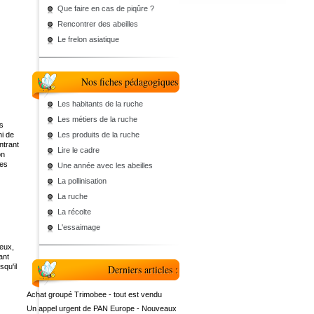
Que faire en cas de piqûre ?
Rencontrer des abeilles
Le frelon asiatique
Nos fiches pédagogiques
Les habitants de la ruche
Les métiers de la ruche
es
ni de
Les produits de la ruche
ntrant
Lire le cadre
on
les
Une année avec les abeilles
La pollinisation
La ruche
La récolte
L'essaimage
reux,
ant
squ'il
Derniers articles :
Achat groupé Trimobee - tout est vendu
Un appel urgent de PAN Europe - Nouveaux