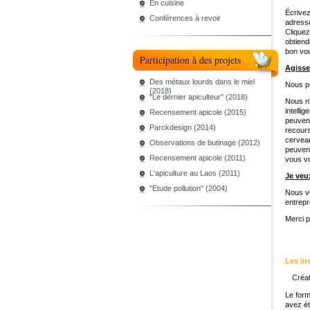
En cuisine
Écrivez
Conférences à revoir
adresse
Cliquez
obtiend
bon vo
Participation à des projets
Agisse
Des métaux lourds dans le miel
Nous po
(2018)
"Le dernier apiculteur" (2018)
Nous n
intelli
Recensement apicole (2015)
peuvent
Parckdesign (2014)
recours
cerveau
Observations de butinage (2012)
peuvent
Recensement apicole (2011)
vous vo
L'apiculture au Laos (2011)
Je veu
"Etude pollution" (2004)
Nous vo
entrepr
Merci 
Les in
Créat
Le form
avez ét