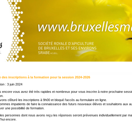
e des inscriptions à la formation pour la session 2024-2026
ion : 3 juin 2024
s encore vous avez été très rapides et nombreux pour vous inscrire à notre prochaine sess
on.
ons clôturé les inscriptions à 9h00 et bloqué l'accès au formulaire en ligne.
mmes impatients de faire la connaissance des futurs nouveaux élèves et souhaitons aux a
ver une possibilité de formation.
les personnes dont nous avons reçu les réponses seront prévenues individuellement par mai
'hui encore.