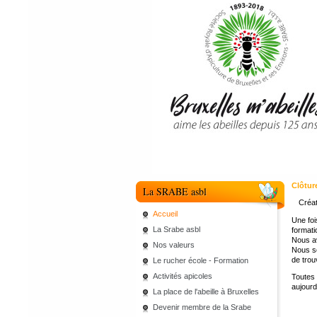
Clôtur
La SRABE asbl
Créat
Accueil
Une foi
La Srabe asbl
formati
Nous av
Nos valeurs
Nous so
de trou
Le rucher école - Formation
Activités apicoles
Toutes 
aujourd
La place de l'abeille à Bruxelles
Devenir membre de la Srabe