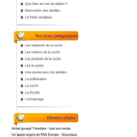
Que faire en cas de piqûre ?
Rencontrer des abeilles
Le frelon asiatique
Nos fiches pédagogiques
Les habitants de la ruche
Les métiers de la ruche
Les produits de la ruche
Lire le cadre
Une année avec les abeilles
La pollinisation
La ruche
La récolte
L'essaimage
Derniers articles :
Achat groupé Trimobee - tout est vendu
Un appel urgent de PAN Europe - Nouveaux