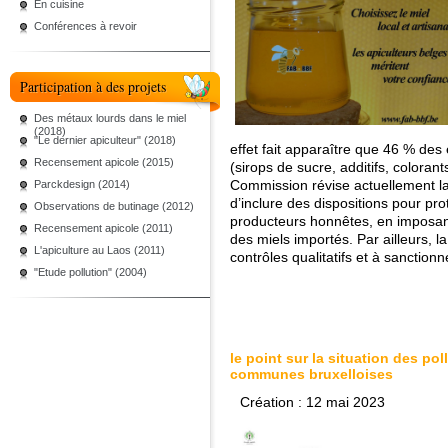
En cuisine
Conférences à revoir
Participation à des projets
Des métaux lourds dans le miel
(2018)
"Le dernier apiculteur" (2018)
effet fait apparaître que 46 % des 
Recensement apicole (2015)
(sirops de sucre, additifs, colorants 
Commission révise actuellement la 
Parckdesign (2014)
d’inclure des dispositions pour pr
Observations de butinage (2012)
producteurs honnêtes, en imposant
Recensement apicole (2011)
des miels importés. Par ailleurs, l
L'apiculture au Laos (2011)
contrôles qualitatifs et à sanctionn
"Etude pollution" (2004)
le point sur la situation des pol
communes bruxelloises
Création : 12 mai 2023