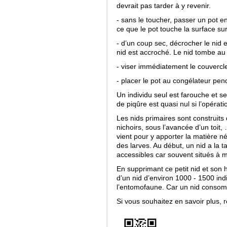
devrait pas tarder à y revenir.
- sans le toucher, passer un pot en
ce que le pot touche la surface sur
- d’un coup sec, décrocher le nid e
nid est accroché. Le nid tombe au 
- viser immédiatement le couvercle
- placer le pot au congélateur pen
Un individu seul est farouche et ser
de piqûre est quasi nul si l’opérat
Les nids primaires sont construits
nichoirs, sous l’avancée d’un toit, 
vient pour y apporter la matière né
des larves. Au début, un nid a la ta
accessibles car souvent situés à 
En supprimant ce petit nid et so
d’un nid d’environ 1000 - 1500 indi
l’entomofaune. Car un nid consomm
Si vous souhaitez en savoir plus, 