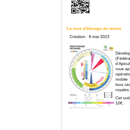
La roue d'élevage de reines
Création : 8 mai 2023
Dévelop
(Fédéra
d’Apicu
roue api
opérati
mobile s
tous ceu
royales.
Cet outi
10€.