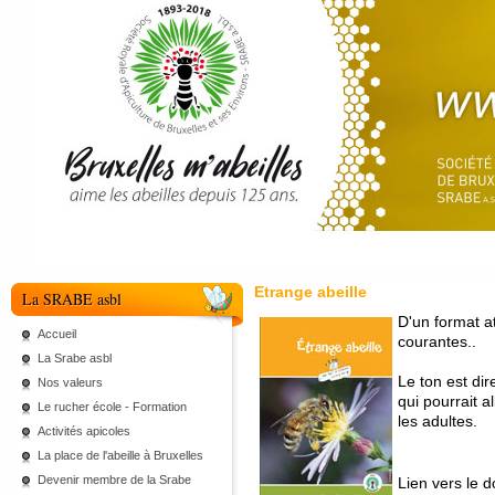
Etrange abeille
La SRABE asbl
D'un format at
Accueil
courantes..
La Srabe asbl
Le ton est dir
Nos valeurs
qui pourrait a
Le rucher école - Formation
les adultes.
Activités apicoles
La place de l'abeille à Bruxelles
Devenir membre de la Srabe
Lien vers le 