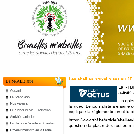
Les abeilles bruxelloises au JT
La SRABE asbl
La RTBF 
Accueil
activité
La Srabe asbl
Un apicu
Nos valeurs
la vidéo. Le journaliste a ensuite
Le rucher école - Formation
expliquer la règlementation et la si
Activités apicoles
https://www.rtbf.be/article/abeilles
La place de l'abeille à Bruxelles
question-de-placer-des-ruches-n
Devenir membre de la Srabe