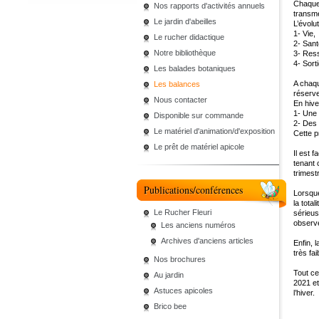
Chaque 
Nos rapports d'activités annuels
transm
Le jardin d'abeilles
L’évolu
1- Vie,
Le rucher didactique
2- Sant
Notre bibliothèque
3- Res
4- Sort
Les balades botaniques
A chaqu
Les balances
réserve
Nous contacter
En hive
1- Une 
Disponible sur commande
2- Des 
Le matériel d'animation/d'exposition
Cette p
Le prêt de matériel apicole
Il est 
tenant 
trimest
Publications/conférences
Lorsque
la tota
Le Rucher Fleuri
sérieus
observe
Les anciens numéros
Archives d'anciens articles
Enfin, l
très fa
Nos brochures
Tout ce
Au jardin
2021 et
Astuces apicoles
l’hiver.
Brico bee