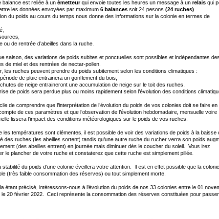
balance est reliée à un
émetteur
qui envoie toutes les heures un message à un
relais
qui p
ettre les données envoyées par maximum
6 balances
soit 24 pesons
(24 ruches)
.
tion du poids au cours du temps nous donne des informations sur la colonie en termes de
é,
sources,
ie ou de rentrée d’abeilles dans la ruche.
e saison, des variations de poids subites et ponctuelles sont possibles et indépendantes de
s de miel et des rentrées de nectar-pollen.
r, les ruches peuvent prendre du poids subitement selon les conditions climatiques :
période de pluie entrainera un gonflement du bois,
chutes de neige entraineront une accumulation de neige sur le toit des ruches.
rise de poids sera perdue plus ou moins rapidement selon l’évolution des conditions climati
facile de comprendre que l’interprétation de l’évolution du poids de vos colonies doit se faire en
compte de ces paramètres et que l’observation de l’évolution hebdomadaire, mensuelle voire
rielle lissera l’impact des conditions météorologiques sur le poids de vos ruches.
 les températures sont clémentes, il est possible de voir des variations de poids à la baisse
lité des ruches (les abeilles sortent) tandis qu’une autre ruche du rucher verra son poids aug
ement (des abeilles entrent) en journée mais diminuer dès le coucher du soleil. Vous irez
r le plancher de votre ruche et constaterez que cette ruche est simplement pillée.
a stabilité du poids d’une colonie éveillera votre attention. Il est en effet possible que la colonie
ible (très faible consommation des réserves) ou tout simplement morte.
la étant précisé, intéressons-nous à l’évolution du poids de nos 33 colonies entre le 01 nov
 le 20 février 2022. Ceci représente la consommation des réserves constituées pour passer