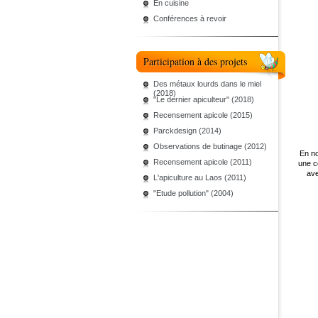
En cuisine
Conférences à revoir
Participation à des projets
Des métaux lourds dans le miel
(2018)
"Le dernier apiculteur" (2018)
Recensement apicole (2015)
Parckdesign (2014)
Observations de butinage (2012)
En n
Recensement apicole (2011)
une c
ave
L'apiculture au Laos (2011)
"Etude pollution" (2004)