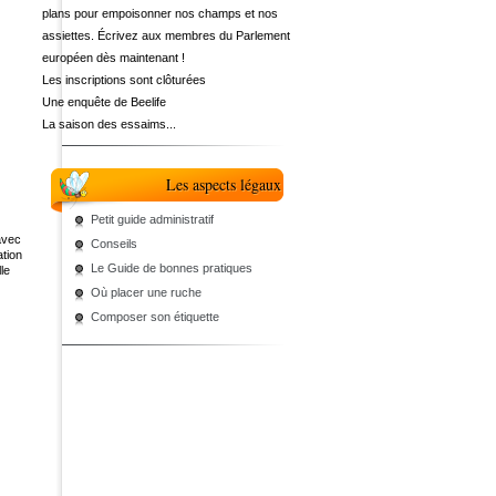
plans pour empoisonner nos champs et nos
assiettes. Écrivez aux membres du Parlement
européen dès maintenant !
Les inscriptions sont clôturées
Une enquête de Beelife
La saison des essaims...
Les aspects légaux
Petit guide administratif
avec
Conseils
tion
Le Guide de bonnes pratiques
le
Où placer une ruche
Composer son étiquette