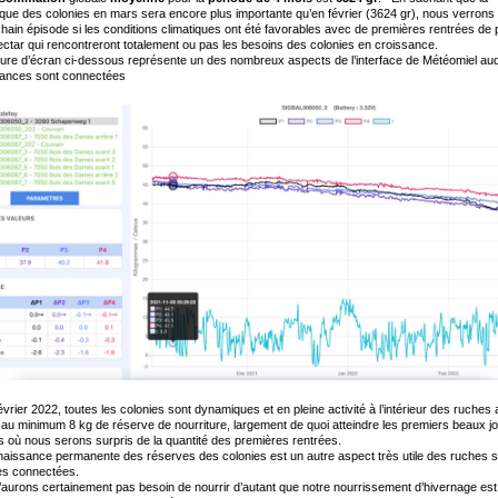
ue des colonies en mars sera encore plus importante qu’en février (3624 gr), nous verrons 
hain épisode si les conditions climatiques ont été favorables avec de premières rentrées de 
ectar qui rencontreront totalement ou pas les besoins des colonies en croissance.
ure d’écran ci-dessous représente un des nombreux aspects de l’interface de Météomiel au
lances sont connectées
évrier 2022, toutes les colonies sont dynamiques et en pleine activité à l’intérieur des ruches
au minimum 8 kg de réserve de nourriture, largement de quoi atteindre les premiers beaux j
 où nous serons surpris de la quantité des premières rentrées.
aissance permanente des réserves des colonies est un autre aspect très utile des ruches s
es connectées.
aurons certainement pas besoin de nourrir d’autant que notre nourrissement d’hivernage est