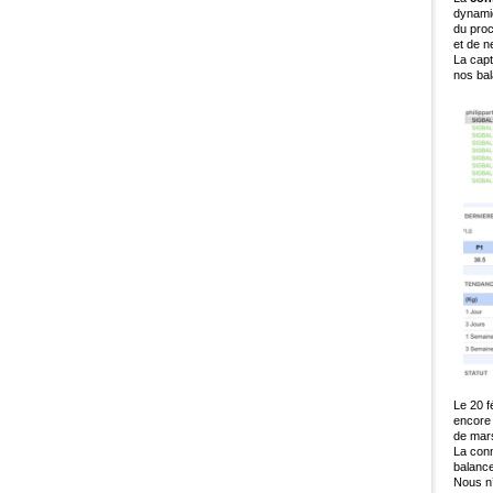
dynamiq
du proc
et de n
La capt
nos ba
Le 20 f
encore 
de mars
La conn
balanc
Nous n’