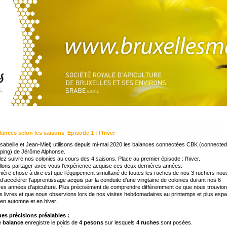
lances selon les saisons Episode 1 : l’hiver
sabeille et Jean-Miel) utilisons depuis mi-mai 2020 les balances connectées CBK (connected
ping) de Jérôme Alphonse.
lez suivre nos colonies au cours des 4 saisons. Place au premier épisode : l’hiver.
llons partager avec vous l’expérience acquise ces deux dernières années.
ière chose à dire est que l’équipement simultané de toutes les ruches de nos 3 ruchers nou
d’accélérer l’apprentissage acquis par la conduite d’une vingtaine de colonies durant nos 6
es années d’apiculture. Plus précisément de comprendre différemment ce que nous trouvio
s livres et que nous observions lors de nos visites hebdomadaires au printemps et plus esp
 en automne et en hiver.
es précisions préalables :
e
balance
enregistre le poids de
4 pesons
sur lesquels
4 ruches
sont posées.