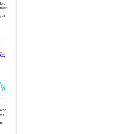
lors
pollen
quel
 avec
ours
ur