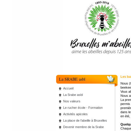
Les ba
La SRABE asbl
Nous (I
beekee
Accueil
Vous al
La Srabe asbl
Nous a
La prem
Nos valeurs
permis 
Le rucher école - Formation
premièr
dans le
Activités apicoles
en été,
La place de l'abeille à Bruxelles
Quelqu
Devenir membre de la Srabe
Chaqu