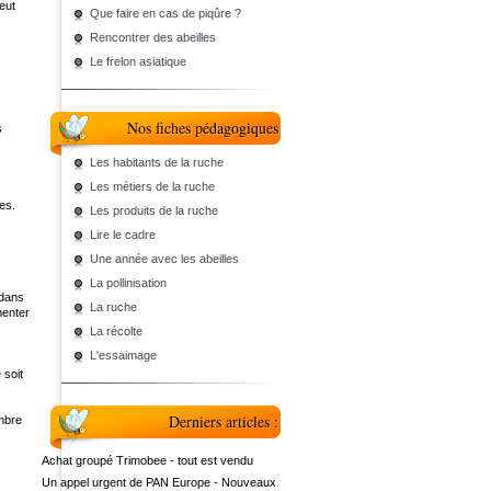
eut
Que faire en cas de piqûre ?
Rencontrer des abeilles
Le frelon asiatique
Nos fiches pédagogiques
s
Les habitants de la ruche
Les métiers de la ruche
ques.
Les produits de la ruche
Lire le cadre
Une année avec les abeilles
La pollinisation
 dans
La ruche
menter
La récolte
L'essaimage
 soit
Derniers articles :
embre
Achat groupé Trimobee - tout est vendu
Un appel urgent de PAN Europe - Nouveaux