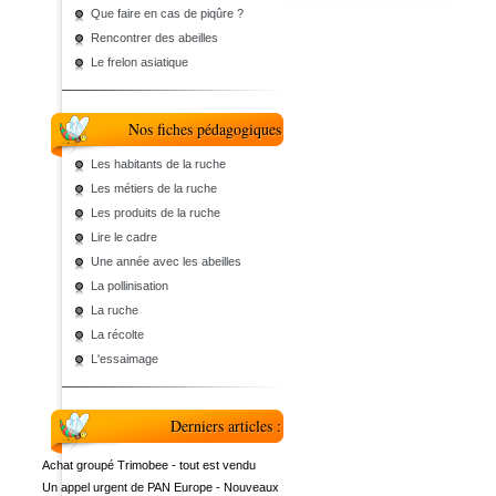
Que faire en cas de piqûre ?
Rencontrer des abeilles
Le frelon asiatique
Nos fiches pédagogiques
Les habitants de la ruche
Les métiers de la ruche
Les produits de la ruche
Lire le cadre
Une année avec les abeilles
La pollinisation
La ruche
La récolte
L'essaimage
Derniers articles :
Achat groupé Trimobee - tout est vendu
Un appel urgent de PAN Europe - Nouveaux