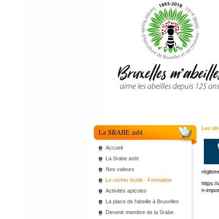
Les ab
La SRABE asbl
Accueil
La Srabe asbl
Nos valeurs
règleme
Le rucher école - Formation
https:/
n-impo
Activités apicoles
La place de l'abeille à Bruxelles
Devenir membre de la Srabe