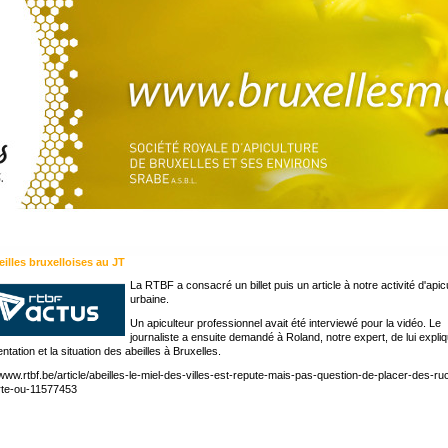
eilles bruxelloises au JT
La RTBF a consacré un billet puis un article à notre activité d'apic
urbaine.
Un apiculteur professionnel avait été interviewé pour la vidéo. Le
journaliste a ensuite demandé à Roland, notre expert, de lui expliq
ntation et la situation des abeilles à Bruxelles.
/www.rtbf.be/article/abeilles-le-miel-des-villes-est-repute-mais-pas-question-de-placer-des-r
rte-ou-11577453