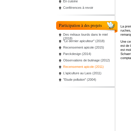
En cuisine
Conférences à revoir
Participation à des projets
La prem
ruches,
Des métaux lourds dans le miel
remarq
(2018)
"Le dernier apiculteur" (2018)
Une cer
est de 
Recensement apicole (2015)
est moi
Parckdesign (2014)
Schaerb
comptan
Observations de butinage (2012)
Recensement apicole (2011)
L'apiculture au Laos (2011)
"Etude pollution" (2004)