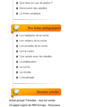
Que faire en cas de piqûre ?
Rencontrer des abeilles
Le frelon asiatique
Nos fiches pédagogiques
Les habitants de la ruche
Les métiers de la ruche
Les produits de la ruche
Lire le cadre
Une année avec les abeilles
La pollinisation
La ruche
La récolte
L'essaimage
Derniers articles :
Achat groupé Trimobee - tout est vendu
Un appel urgent de PAN Europe - Nouveaux