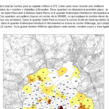
re total de ruches pour la capitale s'élève à 273. Cette carte nous renvoie une meilleure
ation du « nombre » d'abeilles à Bruxelles. Deux quartiers se disputent la première place : le
r de Saint-Paul situé à Woluwe-Saint-Pierre et le quartier Kriekenput-Homborch-Verrewinkel à
Ces quartiers accueillent chacun un rucher de la SRABE, ce qui explique le nombre élevé de
sur ces territoires. Dans le quartier Saint-Paul se trouve le rucher école de l'asbl qui abrite 2
 dans le quartier Kriekenput-Homborch-Verrewinkel se trouve le rucher d'élevage, qui compt
 12 ruches. Vu le grand nombre d'élèves apiculteurs cette année, certains cours y sont égal
.