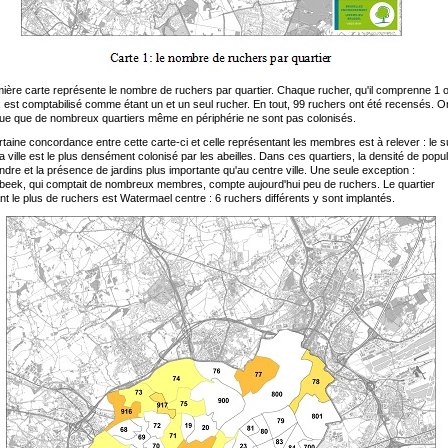
ière carte représente le nombre de ruchers par quartier. Chaque rucher, qu'il comprenne 1 
 est comptabilisé comme étant un et un seul rucher. En tout, 99 ruchers ont été recensés. O
ue que de nombreux quartiers même en périphérie ne sont pas colonisés.
taine concordance entre cette carte-ci et celle représentant les membres est à relever : le 
la ville est le plus densément colonisé par les abeilles. Dans ces quartiers, la densité de popul
ndre et la présence de jardins plus importante qu'au centre ville. Une seule exception :
eek, qui comptait de nombreux membres, compte aujourd'hui peu de ruchers. Le quartier
t le plus de ruchers est Watermael centre : 6 ruchers différents y sont implantés.