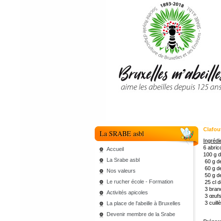
Clafou
La SRABE asbl
Ingrédi
6 abric
Accueil
100 g d
La Srabe asbl
60 g d
60 g d
Nos valeurs
50 g d
Le rucher école - Formation
25 cl de
3 bran
Activités apicoles
3 œuf
3 cuill
La place de l'abeille à Bruxelles
Devenir membre de la Srabe