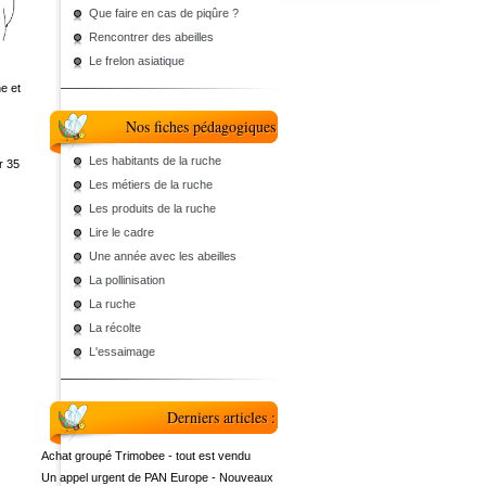
Que faire en cas de piqûre ?
Rencontrer des abeilles
Le frelon asiatique
ne et
Nos fiches pédagogiques
Les habitants de la ruche
r 35
Les métiers de la ruche
Les produits de la ruche
Lire le cadre
Une année avec les abeilles
La pollinisation
La ruche
La récolte
L'essaimage
Derniers articles :
Achat groupé Trimobee - tout est vendu
Un appel urgent de PAN Europe - Nouveaux