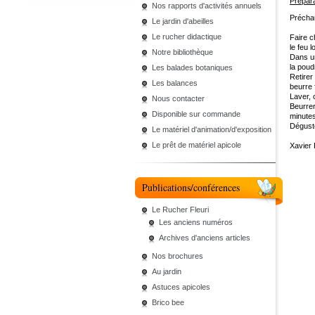
Prépara
Nos rapports d'activités annuels
Préchau
Le jardin d'abeilles
Le rucher didactique
Faire c
le feu l
Notre bibliothèque
Dans un
la pou
Les balades botaniques
Retirer 
Les balances
beurre 
Laver, 
Nous contacter
Beurrer
Disponible sur commande
minutes
Déguste
Le matériel d'animation/d'exposition
Le prêt de matériel apicole
Xavier
Publications/conférences
Le Rucher Fleuri
Les anciens numéros
Archives d'anciens articles
Nos brochures
Au jardin
Astuces apicoles
Brico bee