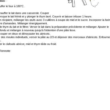
tion
:
ffer le four à 180°C.
hauffer le lait dans une casserole. Couper
orsque le lait frémit et y plonger le thym lavé. Couvrir et laisser infuser 1 heure.
 récipient, mélanger les œufs avec 3 cuillères à soupe de miel et le sucre. Incorporer la fari
dre d'amandes. Mélanger énergiquement.
le thym du lait et le filtrer. Verser le lait dans la préparation précédente et mélanger. Ajouter le
fondu et mélanger à nouveau jusqu'à l'obtention d'une pâte lisse.
couper en deux et dénoyauter les abricots.
 des moules individuels, verser la pâte au 2/3 et déposer des morceaux d'abricots. Enfourne
.
r le clafoutis abricot, miel et thym tiède ou froid.
 Rennotte