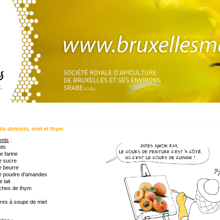
tis abricots, miel et thym
ents
:
ots
e farine
e sucre
e beurre
e poudre d'amandes
 lait
ches de thym
s
ères à soupe de miel