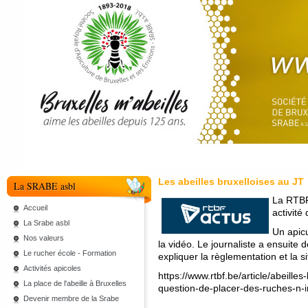
Les abeilles bruxelloises au JT
La SRABE asbl
La RTBF 
Accueil
activité
La Srabe asbl
Un apicu
Nos valeurs
la vidéo. Le journaliste a ensuite
Le rucher école - Formation
expliquer la règlementation et la si
Activités apicoles
https://www.rtbf.be/article/abeilles
La place de l'abeille à Bruxelles
question-de-placer-des-ruches-n
Devenir membre de la Srabe